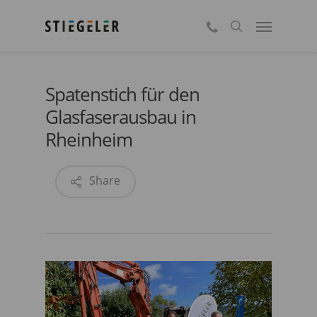
Skip
Menu
Kontakt
to
search
main
content
Spatenstich für den
Glasfaserausbau in
Rheinheim
Share