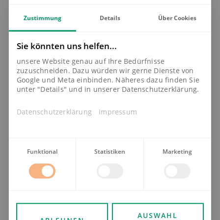
Zustimmung
Details
Über Cookies
Sie könnten uns helfen...
unsere Website genau auf Ihre Bedürfnisse
zuzuschneiden. Dazu würden wir gerne Dienste von
Google und Meta einbinden. Näheres dazu finden Sie
31. Juli 2026
unter "Details" und in unserer Datenschutzerklärung.
Das Glasfasernetz in
Ballrechten-Dottingen geht
in Betrieb
Datenschutzerklärung
Impressum
Funktional
Statistiken
Marketing
KOMMUNEN
AUSWAHL