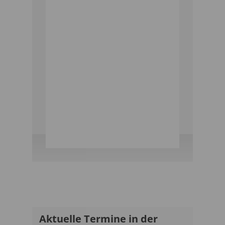
weiter telefonieren
können also nahtlos
durch uns. Sie
Anschlusstermin
Anbieter erfolgt der
bei Ihrem aktuellen
Kündigungsdatum
Je nach bestätigtem
Der Anschluss
4.
Aktuelle Termine in der