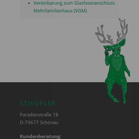
Vereinbarung zum Glasfaseranschluss
Mehrfamilienhaus (VGM)
STIEGELER
Paradiesstraße 18
D-79677 Schönau
Kundenberatung
: