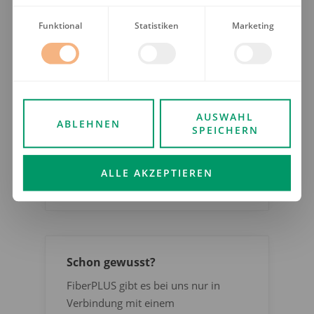
Funktional
Statistiken
Marketing
Natürlich auch als App!
Unser Kundenportal gibt es natürlich
auch als App. Jetzt herunterladen:
AUSWAHL
ABLEHNEN
SPEICHERN
ALLE AKZEPTIEREN
Schon gewusst?
FiberPLUS gibt es bei uns nur in
Verbindung mit einem