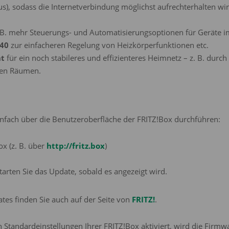
, sodass die Internetverbindung möglichst aufrechterhalten wird –
. B. mehr Steuerungs- und Automatisierungsoptionen für Geräte 
440
zur einfacheren Regelung von Heizkörperfunktionen etc.
nt
für ein noch stabileres und effizienteres Heimnetz – z. B. durc
len Räumen.
infach über die Benutzeroberfläche der FRITZ!Box durchführen:
x (z. B. über
http://fritz.box
)
arten Sie das Update, sobald es angezeigt wird.
ates finden Sie auch auf der Seite von
FRITZ!
.
 Standardeinstellungen Ihrer FRITZ!Box aktiviert, wird die Firmw