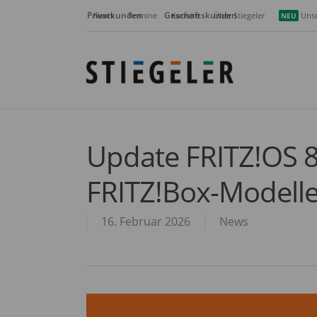
Skip
Privatkunden
Geschäftskunden
News
Termine
Karriere
Über Stiegeler
Unse
NEU
to
main
content
Update FRITZ!OS 8.2
FRITZ!Box-Modelle
16. Februar 2026
News