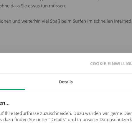
ohne dass Sie etwas tun müssen.
onen und weiterhin viel Spaß beim Surfen im schnellen Internet!
COOKIE-EINWILLI
Details
riger Beitrag
Nächster Bei
en...
erweitert
Stiegele
lasfaser
Geschäft
uf Ihre Bedürfnisse zuzuschneiden. Dazu würden wir gerne Die
ndkreisen
neuer 
 dazu finden Sie unter "Details" und in unserer Datenschutzerk