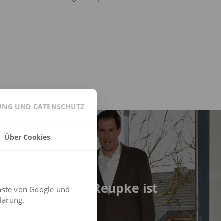
GUNG UND DATENSCHUTZ
Über Cookies
trag
r erweitert
sleitung: Sven Reupke ist
nste von Google und
COO
lärung.