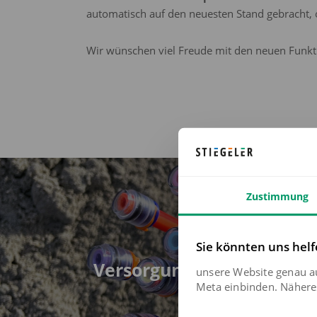
automatisch auf den neuesten Stand gebracht, 
Wir wünschen viel Freude mit den neuen Funkti
Zustimmung
Vorhe
Sie könnten uns helf
Stiegeler 
Versorgungsgebiet über G
unsere Website genau a
in drei La
Meta einbinden. Näheres