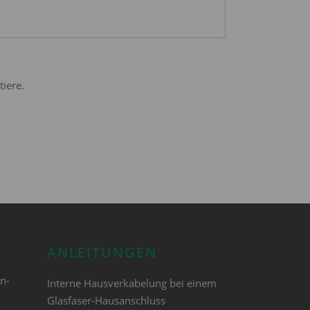
iere.
ANLEITUNGEN
en-
Interne Hausverkabelung bei einem
Glasfaser-Hausanschluss