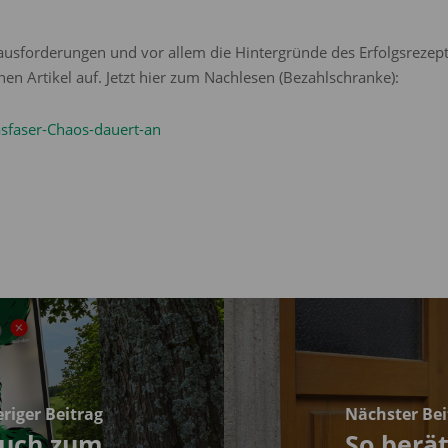
ausforderungen und vor allem die Hintergründe des Erfolgsrezep
nen Artikel auf. Jetzt hier zum Nachlesen (Bezahlschranke):
sfaser-Chaos-dauert-an
riger Beitrag
Nächster Bei
 auch zum
So berät