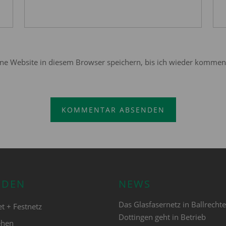
e Website in diesem Browser speichern, bis ich wieder komment
NDEN
NEWS
Das Glasfasernetz in Ballrecht
et + Festnetz
Dottingen geht in Betrieb
ehen