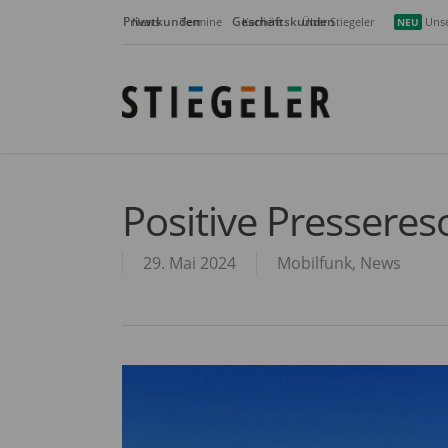
Skip
Privatkunden
Geschäftskunden
News
Termine
Karriere
Über Stiegeler
Unse
NEU
to
main
content
Positive Pressere
29. Mai 2024
Mobilfunk
,
News