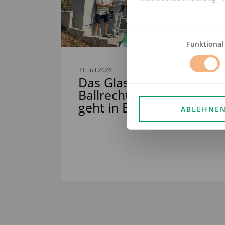
Funktional
31. Juli 2026
Das Glasfasernetz in
Ballrechten-Dottingen
geht in Betrieb
ABLEHNE