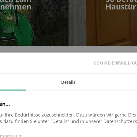
tnehmen
Haustür
COOKIE-EINWILLI
Details
en...
KOMMUNEN
uf Ihre Bedürfnisse zuzuschneiden. Dazu würden wir gerne Die
 dazu finden Sie unter "Details" und in unserer Datenschutzerk
Impressum