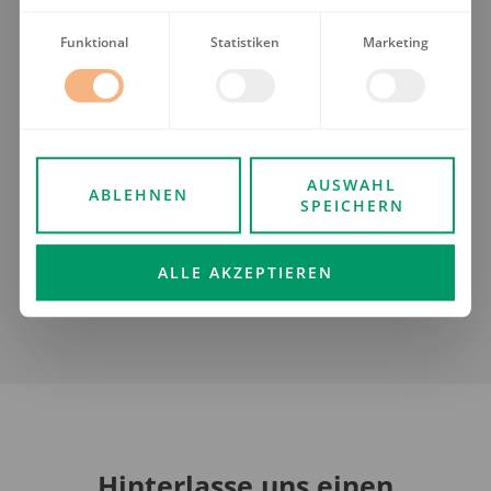
Funktional
Statistiken
Marketing
29. Juli 2026
Die Glasfasernetze in
Laufenburg-Stadenhausen
und der Weststadt gehen in
AUSWAHL
ABLEHNEN
Betrieb
SPEICHERN
ALLE AKZEPTIEREN
Hinterlasse uns einen