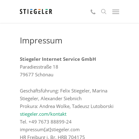
Skip
Menu
Kontakt
to
search
main
content
Impressum
Stiegeler Internet Service GmbH
Paradiesstraße 18
79677 Schönau
Geschäftsführung: Felix Stiegeler, Marina
Stiegeler, Alexander Siebnich
Prokura: Andrea Wolke, Tadeusz Lutoborski
stiegeler.com/kontakt
Tel. +49 7673 88899-24
impressum[at]stiegeler.com
HR Freiburg i. Br. HRB 704175