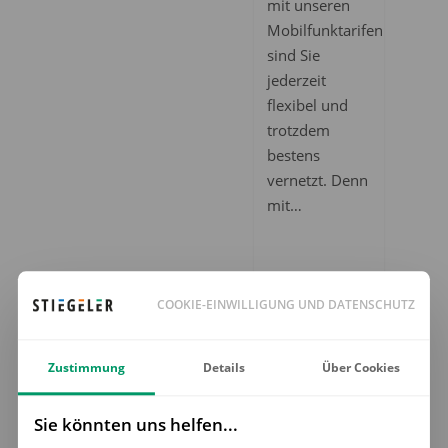
mit unseren
Mobilfunktarifen
sind Sie
jederzeit
flexibel und
trotzdem
bestens
vernetzt. Denn
mit…
COOKIE-EINWILLIGUNG UND DATENSCHUTZ
MOBILFUNK
Zustimmung
Details
Über Cookies
Sie könnten uns helfen...
3. Januar 2025