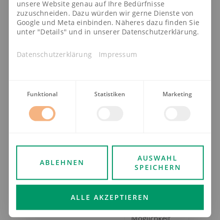
Treue
unsere Website genau auf Ihre Bedürfnisse
wird
zuzuschneiden. Dazu würden wir gerne Dienste von
belohnt: 5
Google und Meta einbinden. Näheres dazu finden Sie
Euro
unter "Details" und in unserer Datenschutzerklärung.
monatlich
Rabatt
Datenschutzerklärung
Impressum
mit
unserem
Stiegeler-
Vorteil
Funktional
Statistiken
Marketing
Seit Juni 2024
ist Stiegeler
Vollsortimenter.
Mit Internet,
Telefon,
AUSWAHL
ABLEHNEN
SPEICHERN
Fernsehen und
Mobilfunk
haben unsere
ALLE AKZEPTIEREN
Kunden die
Möglichkeit,